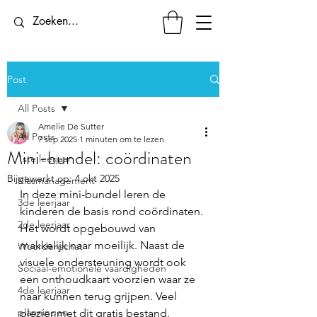
Post
All Posts
Amelie De Sutter
All Posts
7 sep 2025
1 minuten om te lezen
Mini-bundel: coördinaten
1ste leerjaar
Bijgewerkt op:
4 okt 2025
Klasmanagement
In deze mini-bundel leren de 
3de leerjaar
kinderen de basis rond coördinaten. 
2de leerjaar
Het wordt opgebouwd van 
makkelijk naar moeilijk. Naast de 
Woordenschat
visuele ondersteuning wordt ook 
Sociaal-emotionele vaardigheden
een onthoudkaart voorzien waar ze 
4de leerjaar
naar kunnen terug grijpen. Veel 
planningen
plezier met dit gratis bestand. 