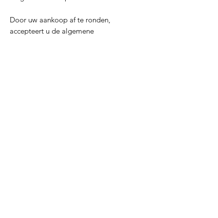
Door uw aankoop af te ronden,
accepteert u de algemene
voorwaarden en doet u afstand van uw
herroepingsrecht voor digitale
producten die direct na betaling
beschikbaar zijn.
PDF
PDF
Inclusieve materialen
Inclusieve materialen
Inclusieve materialen
Lerarenagenda