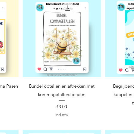
Snel overzicht
S
ema Pasen
Bundel optellen en aftrekken met
Begrijpen
kommagetallen:tienden
koppelen a
z
Prijs
€3.00
incl.Btw