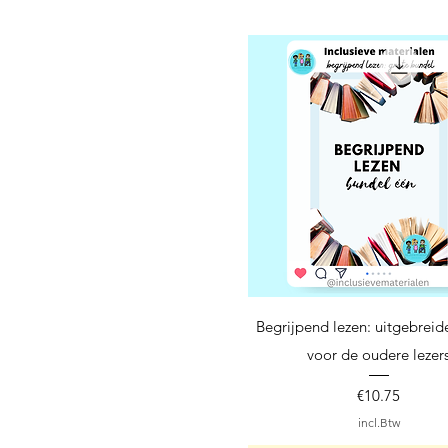
Snel overzicht
Begrijpend lezen: uitgebreid
voor de oudere lezer
Prijs
€10.75
incl.Btw