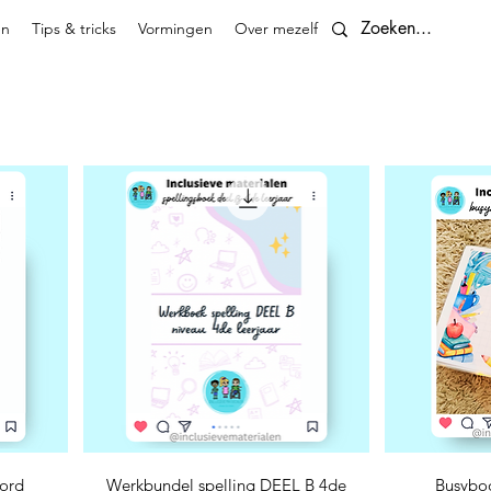
en
Tips & tricks
Vormingen
Over mezelf
Contact
Snel overzicht
S
ord
Werkbundel spelling DEEL B 4de
Busyboo