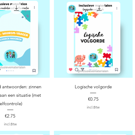
nel overzicht
Snel overzicht
d antwoorden: zinnen
Logische volgorde
an een situatie (met
Prijs
€0.75
elfcontrole)
incl.Btw
Prijs
€2.75
incl.Btw