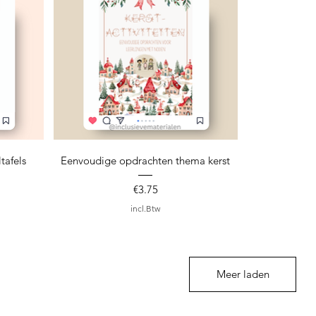
Snel overzicht
tafels
Eenvoudige opdrachten thema kerst
Prijs
€3.75
incl.Btw
Meer laden