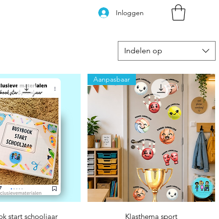
Inloggen
Indelen op
Aanpasbaar
nel overzicht
Snel overzicht
k start schooljaar
Klasthema sport