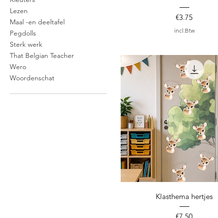
Lezen
Prijs
€3.75
Maal -en deeltafel
incl.Btw
Pegdolls
Sterk werk
That Belgian Teacher
Wero
Woordenschat
Snel overzicht
Klasthema hertjes
Prijs
€7.50