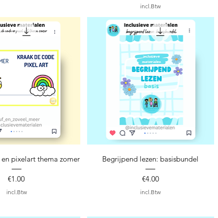
incl.Btw
nel overzicht
Snel overzicht
 en pixelart thema zomer
Begrijpend lezen: basisbundel
Prijs
Prijs
€1.00
€4.00
incl.Btw
incl.Btw