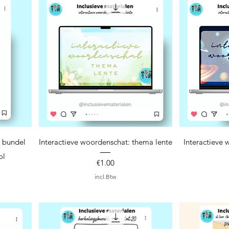
Snel overzicht
S
 bundel
Interactieve woordenschat: thema lente
Interactieve
ol
Prijs
€1.00
incl.Btw