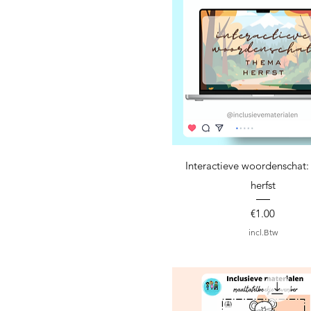
Snel overzicht
Interactieve woordenschat
herfst
Prijs
€1.00
incl.Btw