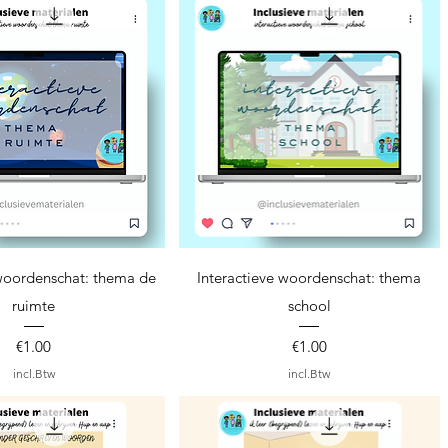
nel overzicht
Snel overzicht
 woordenschat: thema de
Interactieve woordenschat: thema
ruimte
school
Prijs
Prijs
€1.00
€1.00
incl.Btw
incl.Btw