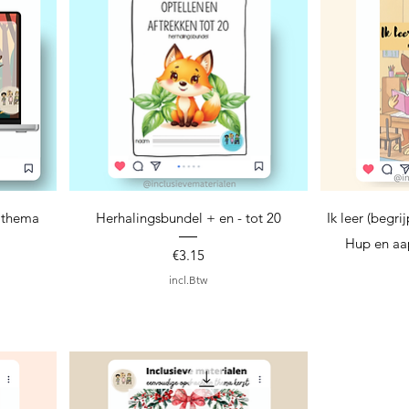
Snel overzicht
S
: thema
Herhalingsbundel + en - tot 20
Ik leer (begri
Hup en aa
Prijs
€3.15
incl.Btw