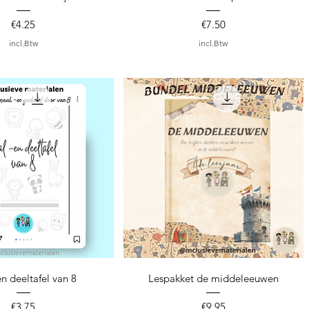
Prijs
Prijs
€4.25
€7.50
incl.Btw
incl.Btw
nel overzicht
Snel overzicht
n deeltafel van 8
Lespakket de middeleeuwen
Prijs
Prijs
€3.75
€9.95