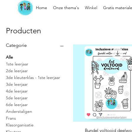
Home
Onze thema's
Winkel
Gratis material
Producten
Categorie
Alle
1ste leerjaar
2de leerjaar
3de kleuterklas - 1ste leerjaar
3de leerjaar
4de leerjaar
5de leerjaar
6de leerjaar
Anderstaligen
Frans
Klasorganisatie
Snel overzicht
Bundel voltooid deelwo
Kleuters