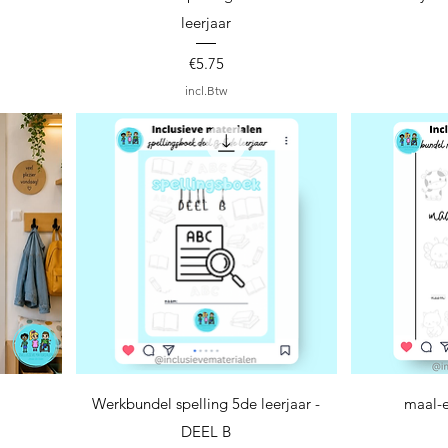
leerjaar
Prijs
€5.75
incl.Btw
Snel overzicht
S
Werkbundel spelling 5de leerjaar -
maal-e
DEEL B