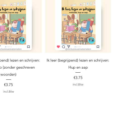
nel overzicht
Snel overzicht
jpend) lezen en schrijven:
Ik leer (begrijpend) lezen en schrijven:
p (zonder geschreven
Hup en aap
woorden)
Prijs
€3.75
Prijs
€3.75
incl.Btw
incl.Btw