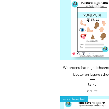
Snel overzicht
Woordenschat mijn lichaam:
kleuter en lagere scho
Prijs
€3.75
incl.Btw
woordenschat