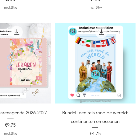
incl.Btw
incl.Btw
nel overzicht
Snel overzicht
rarenagenda 2026-2027
Bundel: een reis rond de wereld:
continenten en oceanen
Prijs
€9.75
Prijs
€4.75
incl.Btw