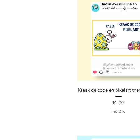
Snel overzicht
Kraak de code en pixelart th
Prijs
€2.00
incl.Btw