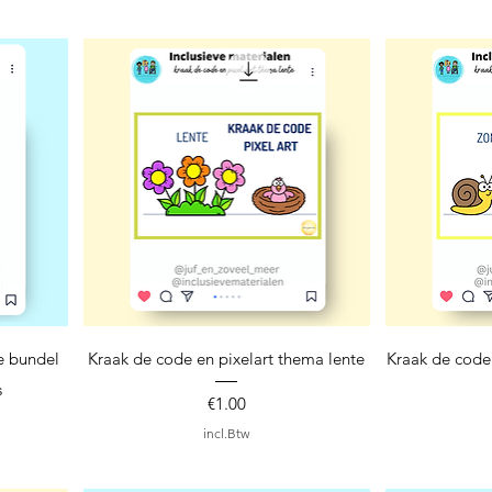
Snel overzicht
S
e bundel
Kraak de code en pixelart thema lente
Kraak de code
s
Prijs
€1.00
incl.Btw