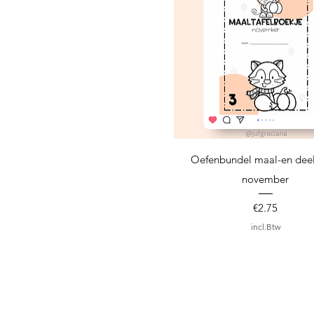
Snel overzicht
Oefenbundel maal-en deel
november
Prijs
€2.75
incl.Btw