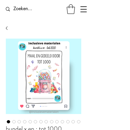
bundel x en : tot 1000