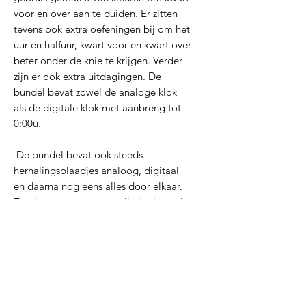
voor en over aan te duiden. Er zitten
tevens ook extra oefeningen bij om het
uur en halfuur, kwart voor en kwart over
beter onder de knie te krijgen. Verder
zijn er ook extra uitdagingen. De
bundel bevat zowel de analoge klok
als de digitale klok met aanbreng tot
0:00u.
De bundel bevat ook steeds
herhalingsblaadjes analoog, digitaal
en daarna nog eens alles door elkaar.
Tot slot zitten er ook spelletjes in zoals
een dobbelspel, bingospel
(analoog/digitaal) en een domino. Heb
je nog vragen? Stuur gerust!