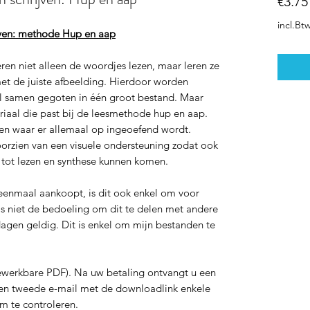
€3.75
incl.Bt
rijven: methode Hup en aap
eren niet alleen de woordjes lezen, maar leren ze
et de juiste afbeelding. Hierdoor worden
al samen gegoten in één groot bestand. Maar
eriaal die past bij de leesmethode hup en aap.
ien waar er allemaal op ingeoefend wordt.
orzien van een visuele ondersteuning zodat ook
, tot lezen en synthese kunnen komen.
enmaal aankoopt, is dit ook enkel om voor
t is niet de bedoeling om dit te delen met andere
dagen geldig. Dit is enkel om mijn bestanden te
-bewerkbare PDF). Na uw betaling ontvangt u een
een tweede e-mail met de downloadlink enkele
m te controleren.