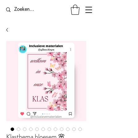
Klasthema bloesem 🌸