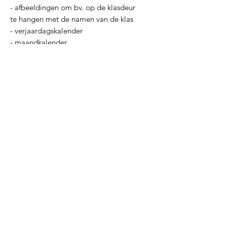
- afbeeldingen om bv. op de klasdeur
te hangen met de namen van de klas
- verjaardagskalender
- maandkalender
- motiverende quotes
PDF
PDF
Canva
Canva
Inclusieve materialen
Inclusieve materialen
Inclusieve materialen
Lerarenagenda