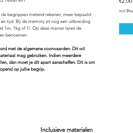
€2.00
incl.Bt
p de begrippen metend rekenen, meer bepaald:
) en tijd. Bij de memory zit nog een uitbreiding
et 1m, 1kg of 1l. Op deze manier leren de
n en benoemen.
koord met de algemene voorwaarden. Dit wil
materiaal mag gebruiken. Indien meerdere
len, dan moet je dit apart aanschaffen. Dit is om
opend op jullie begrip.
Inclusieve materialen