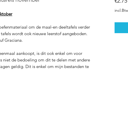
€2.75
incl.Bt
oktober
oefenmateriaal om de maal-en deeltafels verder
d tafels wordt ook nieuwe leerstof aangeboden.
uf Graciana.
enmaal aankoopt, is dit ook enkel om voor
t is niet de bedoeling om dit te delen met andere
dagen geldig. Dit is enkel om mijn bestanden te