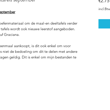
€2.75
incl.Bt
september
oefenmateriaal om de maal-en deeltafels verder
d tafels wordt ook nieuwe leerstof aangeboden.
uf Graciana.
enmaal aankoopt, is dit ook enkel om voor
t is niet de bedoeling om dit te delen met andere
dagen geldig. Dit is enkel om mijn bestanden te