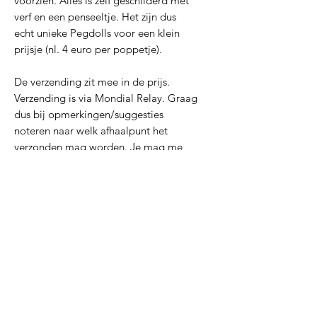
voorzien. Alles is zelf geschilderd met
verf en een penseeltje. Het zijn dus
echt unieke Pegdolls voor een klein
prijsje (nl. 4 euro per poppetje).
De verzending zit mee in de prijs.
Verzending is via Mondial Relay. Graag
dus bij opmerkingen/suggesties
noteren naar welk afhaalpunt het
verzonden mag worden. Je mag me
hier uiteraard ook een berichtje voor
sturen.
Inclusieve materialen
Inclusieve materialen
Inclusieve materialen
Lerarenagenda