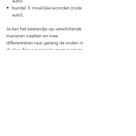
auto)
bundel 3: moeilijke woorden (rode
auto).
Je kan het bestandje op verschillende
manieren inzetten en mee
differentiëren naar gelang de noden in
de klas. Een super leuke manier om te
oefenen op tempolezen.
Inclusieve materialen
Inclusieve materialen
Inclusieve materialen
Lerarenagenda
pauwelsamelie@hotmail.be
BTW: BE1017978376