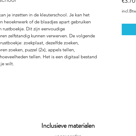
€3.70
incl.Bt
kan je inzetten in de kleuterschool. Je kan het
en heoeknwerk of de blaadjes apart gebruiken
een rustboekje. Dit zijn eenvoudige
eren zelfstandig kunnen verwerven. De volgende
t rustboekje: zoekplaat, dezelfde zoeken,
en zoeken, puzzel (2x), appels tellen,
hoeveelheden tellen. Het is een digitaal bestand
 je wilt.
Inclusieve materialen