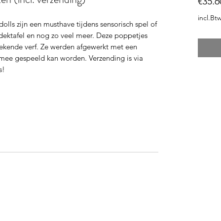
€35.6
incl.Bt
lls zijn een musthave tijdens sensorisch spel of
tdektafel en nog zo veel meer. Deze poppetjes
stekende verf. Ze werden afgewerkt met een
mee gespeeld kan worden. Verzending is via
js!