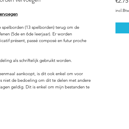
€2.75
incl.Bt
vervoegen
nde spelborden (13 spelborden) terug om de
fenen (5de en 6de leerjaar). Er worden
icatif présent, passé composé en futur proche
.
ling als schriftelijk gebruikt worden.
enmaal aankoopt, is dit ook enkel om voor
t is niet de bedoeling om dit te delen met andere
dagen geldig. Dit is enkel om mijn bestanden te