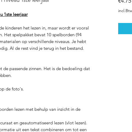
€4.75
incl.Bt
u 1ste leerjaar
de kinderen het lezen in, maar wordt er vooral
en. Het spelpakket bevat 10 spelborden (94
materialen op verschillende niveaus. Je hebt
ig. Al de rest vind je terug in het bestand.
t de passende zinnen. Het is de bedoeling dat
hebben.
op de foto's.
woorden lezen met behulp van inzicht in de
ccuraat en geautomatiseerd lezen (vlot lezen).
nformatie uit een tekst combineren om tot een