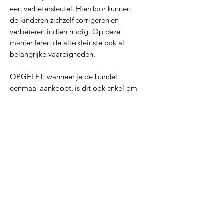
een verbetersleutel. Hierdoor kunnen
de kinderen zichzelf corrigeren en
verbeteren indien nodig. Op deze
manier leren de allerkleinste ook al
belangrijke vaardigheden.
OPGELET: wanneer je de bundel
eenmaal aankoopt, is dit ook enkel om
voor jezelf in de klas te gebruiken. Het
is niet de bedoeling om dit te delen
met andere collega's. Dit is strafbaar !
De downloadlink is 30 dagen geldig.
Dit is enkel om mijn bestanden te
beschermen.
PDF
PDF