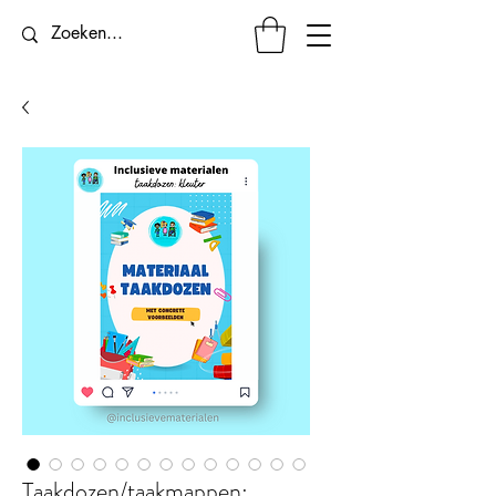
Taakdozen/taakmappen: