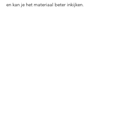
en kan je het materiaal beter inkijken.
OPGELET: wanneer je de bundel
eenmaal aankoopt, is dit ook enkel om
voor jezelf in de klas te gebruiken. Het
is niet de bedoeling om dit te delen
met andere collega's. De downloadlink
is 30 dagen geldig. Dit is enkel om
mijn bestanden te beschermen.
Inclusieve materialen
Inclusieve materialen
Inclusieve materialen
Lerarenagenda
pauwelsamelie@hotmail.be
BTW: BE1017978376