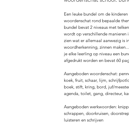
Een leuke bundel om de kinderen i
woordenschat rond bepaalde thema
bundel bevat 2 niveaus met telke
wordt op verschillende manieren i
zien wat er allemaal aanwezig is i
woordherkenning, zinnen maken... H
je elke leerling op niveau een bu
afgedrukt worden en bevat 60 pag
Aangeboden woordenschat: pennenzak
koek, fruit, schaar, lijm, schrijfp
boek, stift, kring, bord, juf/meest
agenda, toilet, gang, directeur, k
Aangeboden werkwoorden: knippen
schrappen, doorkruisen, doorstrepe
luisteren en schrijven