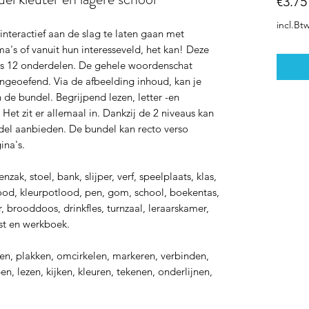
€3.75
incl.Bt
nteractief aan de slag te laten gaan met
's of vanuit hun interesseveld, het kan! Deze
ns 12 onderdelen. De gehele woordenschat
ngeoefend. Via de afbeelding inhoud, kan je
n de bundel. Begrijpend lezen, letter -en
et zit er allemaal in. Dankzij de 2 niveaus kan
ndel aanbieden. De bundel kan recto verso
ina's.
, stoel, bank, slijper, verf, speelplaats, klas,
otlood, kleurpotlood, pen, gom, school, boekentas,
er, brooddoos, drinkfles, turnzaal, leraarskamer,
ast en werkboek.
, plakken, omcirkelen, markeren, verbinden,
n, lezen, kijken, kleuren, tekenen, onderlijnen,