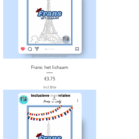
Frans: het lichaam
Prijs
€3.75
incl.Btw