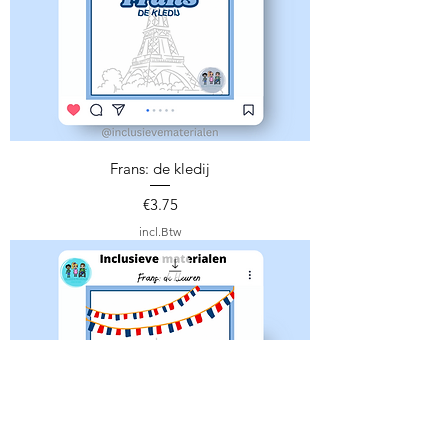
Frans: de kledij
Prijs
€3.75
incl.Btw