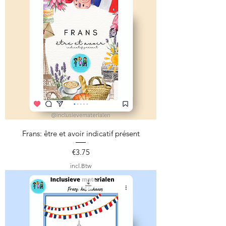
Frans: être et avoir indicatif présent
Prijs
€3.75
incl.Btw