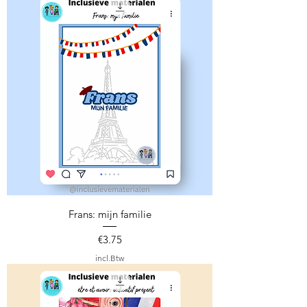
Frans: mijn familie
Prijs
€3.75
incl.Btw