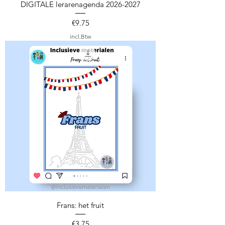
DIGITALE lerarenagenda 2026-2027
Prijs
€9.75
incl.Btw
Frans: het fruit
Prijs
€3.75