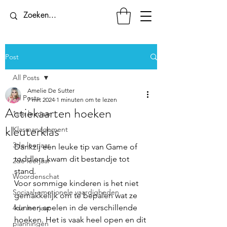
Post
All Posts
Amelie De Sutter
All Posts
7 mrt 2024
1 minuten om te lezen
Actiekaarten hoeken
1ste leerjaar
kleuterklas
Klasmanagement
3de leerjaar
Dankzij een leuke tip van Game of 
toddlers kwam dit bestandje tot 
2de leerjaar
stand.
Woordenschat
Voor sommige kinderen is het niet 
Sociaal-emotionele vaardigheden
gemakkelijk om te bepalen wat ze 
kunnen spelen in de verschillende 
4de leerjaar
hoeken. Het is vaak heel open en dit 
planningen