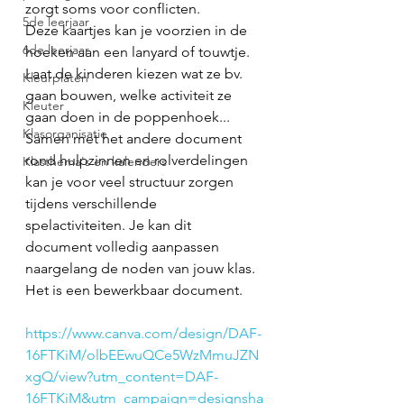
zorgt soms voor conflicten.
5de leerjaar
Deze kaartjes kan je voorzien in de 
6de leerjaar
hoeken aan een lanyard of touwtje.
Laat de kinderen kiezen wat ze bv. 
Kleurplaten
gaan bouwen, welke activiteit ze 
Kleuter
gaan doen in de poppenhoek... 
Klasorganisatie
Samen met het andere document 
rond hulpzinnen en rolverdelingen 
Klasthema's en kalenders
kan je voor veel structuur zorgen 
tijdens verschillende 
spelactiviteiten. Je kan dit 
document volledig aanpassen 
naargelang de noden van jouw klas. 
Het is een bewerkbaar document. 
https://www.canva.com/design/DAF-
16FTKiM/olbEEwuQCe5WzMmuJZN
xgQ/view?utm_content=DAF-
16FTKiM&utm_campaign=designsha