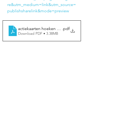
re&utm_medium=link&utm_source=
publishsharelink&mode=preview
actiekaarten hoeken kleuterklas
.pdf
Download PDF • 3.38MB