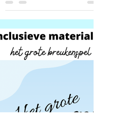
(geldrekenen)
Met dit leuk bestandje oefenen de kinderen op
een speelse manier geldrekenen. Een tijdje
terug vond ik een winkelmandje met de meest
gekochte artikelen in de Action. Dit leek me erg
fijn om mee aan te slag te gaan. Het resultaat
vind je hier terug! Het bundeltje bevat 3
verschillende niveaus. Rekenen met centjes (0,50
cent maar ook 0,18 cent) en euro's. Op deze
manier kan je alles aanpassen naar het niveau
van jouw leerling in de klas en toch werkt
iedereen aan hetzelfde. Hoe