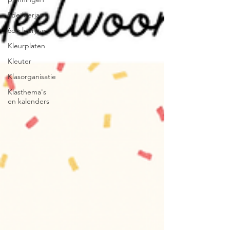
5de leerjaar
6de leerjaar
Kleurplaten
Kleuter
Klasorganisatie
Klasthema's
en kalenders