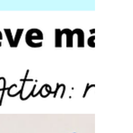
lagere school✔️ hoekenwerk✔️ thema
voetbal/sport✔️ zelfstandig werk✔️ extra
oefenkansen op een speelse manier. Heel veel
plezier met de gratis bundel!