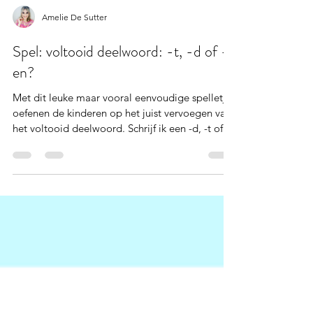
Amelie De Sutter
Spel: voltooid deelwoord: -t, -d of -
en?
Met dit leuke maar vooral eenvoudige spelletje
oefenen de kinderen op het juist vervoegen van
het voltooid deelwoord. Schrijf ik een -d, -t of -
en achteraan? Laat de kinderen de ijsjes bij de
juiste ijskar sorteren. Klaar met het spel? Laat ze
daarna alles controleren met de controlekaarten
die mee toegevoegd zijn. Veel plezier met het
spelletje! PS: dit spel kan perfect in de kieskast!