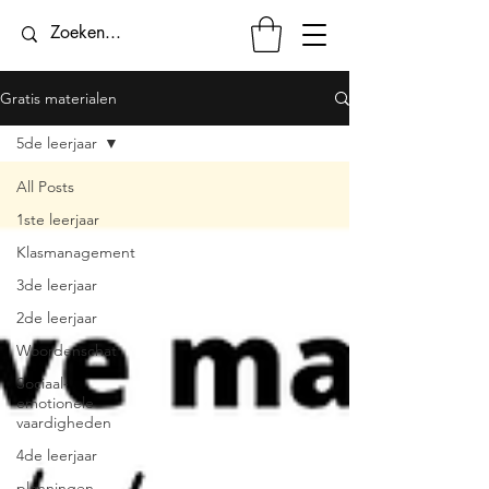
Gratis materialen
5de leerjaar
All Posts
1ste leerjaar
Klasmanagement
3de leerjaar
2de leerjaar
Woordenschat
Sociaal-
emotionele
vaardigheden
4de leerjaar
planningen