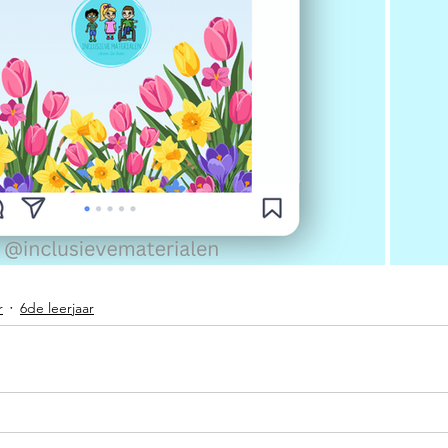
r
6de leerjaar