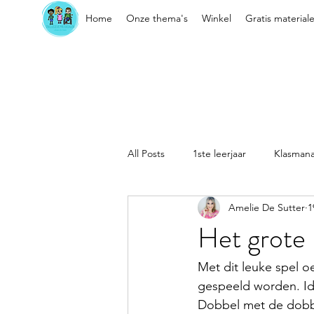
Home
Onze thema's
Winkel
Gratis material
All Posts
1ste leerjaar
Klasman
Amelie De Sutter
1
Sociaal-emotionele vaardigheden
Het grote
Kleuter
Klasorganisatie
Met dit leuke spel o
gespeeld worden. Idea
Dobbel met de dobbe