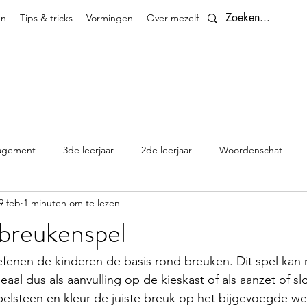
en
Tips & tricks
Vormingen
Over mezelf
Contact
agement
3de leerjaar
2de leerjaar
Woordenschat
9 feb
1 minuten om te lezen
4de leerjaar
planningen
5de leerjaar
6de leerjaar
 breukenspel
Klasthema's en kalenders
efenen de kinderen de basis rond breuken. Dit spel kan m
al dus als aanvulling op de kieskast of als aanzet of slo
lsteen en kleur de juiste breuk op het bijgevoegde we