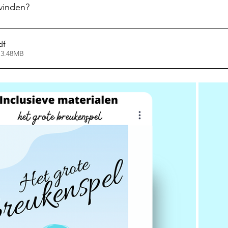
gvinden? 
df
 3.48MB