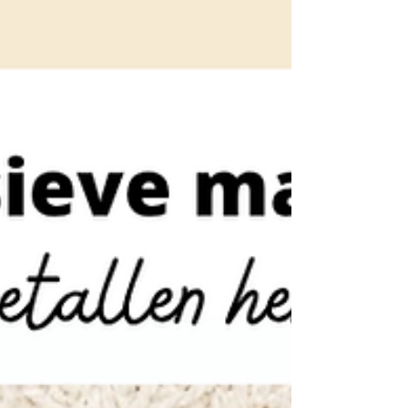
motoriek, rekenvaardigheden, taal,
schaduwen... en nog veel meer! Een kieskast in
een kleuterklas is veel meer dan een kast met
spelletjes. Het is een krachtige manier om
kleuters zelfstandig, spelenderwijs en op hun
eigen niveau te laten leren. Enkele belangrijke
voordelen: Bevordert zelfstandigheid