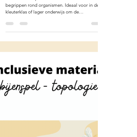
Amelie De Sutter
Sorteerspel: organismen
Met dit leuke spel oefenen de kinderen de
begrippen rond organismen. Ideaal voor in de
kleuterklas of lager onderwijs om de
basisbegrippen aan te brengen. Dit spel komt
voort uit de nieuwe minimumdoelen. Lamineren
en gebruiken in jouw klas! Perfect voor in de
hoeken of in een hoekenwerk. Is het voor
sommige kinderen nog te moeilijk? Dan kan je
in het bestand ook prenten terugvinden om te
matchen. Dit kan tevens dienen als
controlekaart. Zo kan iedereen participeren met