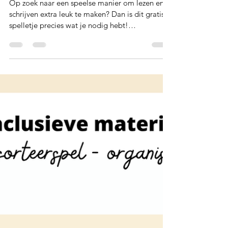
Amelie De Sutter
Spelletje racelezen
Op zoek naar een speelse manier om lezen en
schrijven extra leuk te maken? Dan is dit gratis
spelletje precies wat je nodig hebt!
Geïnspireerd door een creatief idee van
miss_e_early_years op Instagram maakte ik een
volledig Nederlandstalige én inclusieve versie
voor in de klas. Hoe werkt het?Kinderen rijden
met een autootje over de weg. Telkens ze een
prent tegenkomen, noteren ze het juiste woord
in de tabel. Simpel, laagdrempelig en vooral
super leuk als afsluiter van een l