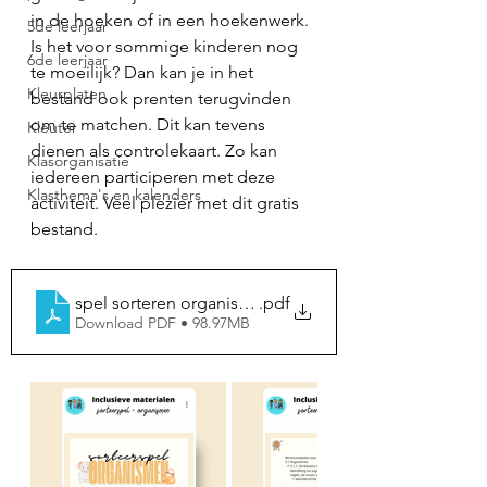
in de hoeken of in een hoekenwerk. 
5de leerjaar
Is het voor sommige kinderen nog 
6de leerjaar
te moeilijk? Dan kan je in het 
Kleurplaten
bestand ook prenten terugvinden 
om te matchen. Dit kan tevens 
Kleuter
dienen als controlekaart. Zo kan 
Klasorganisatie
iedereen participeren met deze 
Klasthema's en kalenders
activiteit. Veel plezier met dit gratis 
bestand. 
spel sorteren organismen
.pdf
Download PDF • 98.97MB