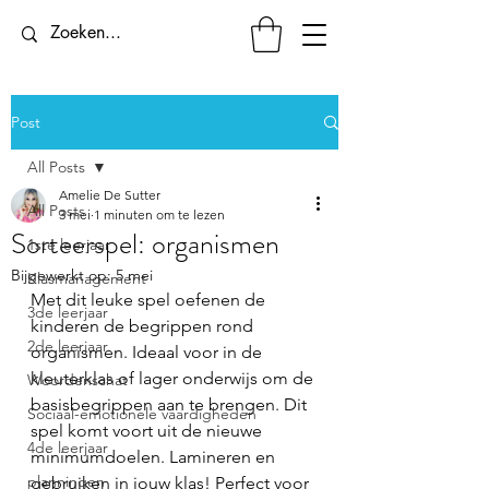
Post
All Posts
Amelie De Sutter
All Posts
3 mei
1 minuten om te lezen
Sorteerspel: organismen
1ste leerjaar
Bijgewerkt op:
5 mei
Klasmanagement
Met dit leuke spel oefenen de 
3de leerjaar
kinderen de begrippen rond 
2de leerjaar
organismen. Ideaal voor in de 
kleuterklas of lager onderwijs om de 
Woordenschat
basisbegrippen aan te brengen. Dit 
Sociaal-emotionele vaardigheden
spel komt voort uit de nieuwe 
4de leerjaar
minimumdoelen. Lamineren en 
planningen
gebruiken in jouw klas! Perfect voor 