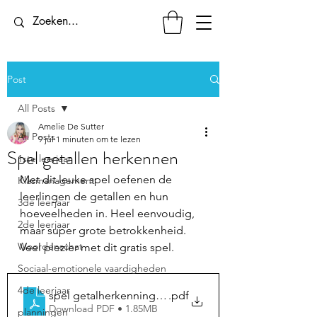
Post
All Posts
Amelie De Sutter
All Posts
9 jul
1 minuten om te lezen
Spel getallen herkennen
1ste leerjaar
Met dit leuke spel oefenen de 
Klasmanagement
leerlingen de getallen en hun 
3de leerjaar
hoeveelheden in. Heel eenvoudig, 
2de leerjaar
maar super grote betrokkenheid. 
Woordenschat
Veel plezier met dit gratis spel.
Sociaal-emotionele vaardigheden
4de leerjaar
spel getalherkenning tot 10
.pdf
Download PDF • 1.85MB
planningen