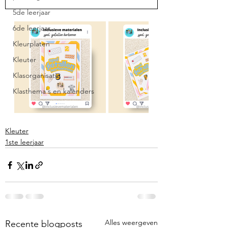
5de leerjaar
6de leerjaar
Kleurplaten
Kleuter
Klasorganisatie
Klasthema's en kalenders
Kleuter
1ste leerjaar
Alles weergeven
Recente blogposts