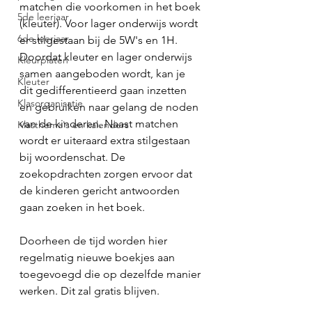
matchen die voorkomen in het boek 
5de leerjaar
(kleuter). Voor lager onderwijs wordt 
6de leerjaar
er stilgestaan bij de 5W's en 1H. 
Doordat kleuter en lager onderwijs 
Kleurplaten
samen aangeboden wordt, kan je 
Kleuter
dit gedifferentieerd gaan inzetten 
Klasorganisatie
en gebruiken naar gelang de noden 
van de kinderen. Naast matchen 
Klasthema's en kalenders
wordt er uiteraard extra stilgestaan 
bij woordenschat. De 
zoekopdrachten zorgen ervoor dat 
de kinderen gericht antwoorden 
gaan zoeken in het boek. 
Doorheen de tijd worden hier 
regelmatig nieuwe boekjes aan 
toegevoegd die op dezelfde manier 
werken. Dit zal gratis blijven. 