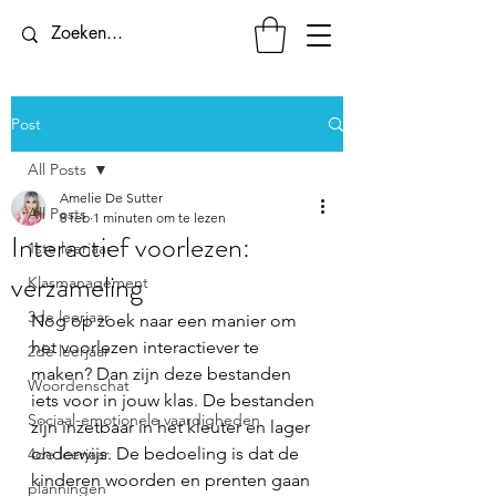
Post
All Posts
Amelie De Sutter
All Posts
8 feb
1 minuten om te lezen
Interactief voorlezen:
1ste leerjaar
verzameling
Klasmanagement
3de leerjaar
Nog op zoek naar een manier om 
het voorlezen interactiever te 
2de leerjaar
maken? Dan zijn deze bestanden 
Woordenschat
iets voor in jouw klas. De bestanden 
Sociaal-emotionele vaardigheden
zijn inzetbaar in het kleuter en lager 
onderwijs. De bedoeling is dat de 
4de leerjaar
kinderen woorden en prenten gaan 
planningen