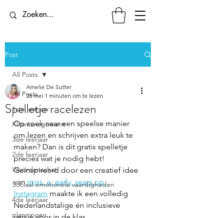
Post
All Posts
Amelie De Sutter
All Posts
26 mei
1 minuten om te lezen
Spelletje racelezen
1ste leerjaar
Op zoek naar een speelse manier 
Klasmanagement
om lezen en schrijven extra leuk te 
3de leerjaar
maken? Dan is dit gratis spelletje 
2de leerjaar
precies wat je nodig hebt! 
Woordenschat
Geïnspireerd door een creatief idee 
van 
miss_e_early_years op 
Sociaal-emotionele vaardigheden
Instagram
 maakte ik een volledig 
4de leerjaar
Nederlandstalige én inclusieve 
planningen
versie voor in de klas.