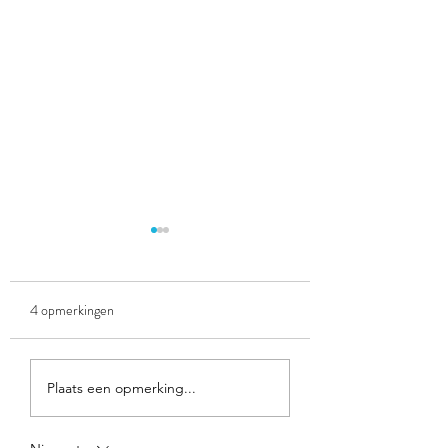
4 opmerkingen
Spel getallen herkennen
spel: winkelen bij Ac
Plaats een opmerking...
(geldrekenen)