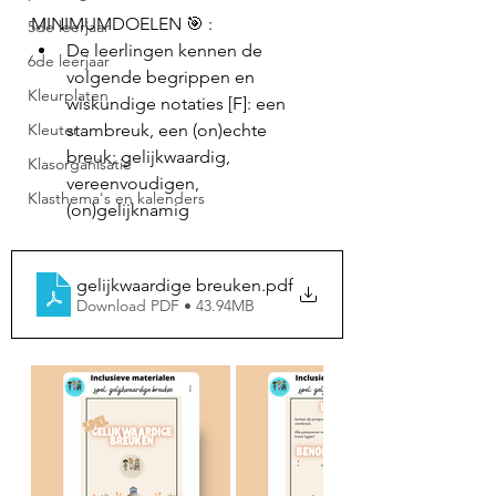
MINIMUMDOELEN 🎯 :
5de leerjaar
De leerlingen kennen de 
6de leerjaar
volgende begrippen en 
Kleurplaten
wiskundige notaties [F]: een 
Kleuter
stambreuk, een (on)echte 
breuk; gelijkwaardig, 
Klasorganisatie
vereenvoudigen, 
Klasthema's en kalenders
(on)gelijknamig
gelijkwaardige breuken
.pdf
Download PDF • 43.94MB