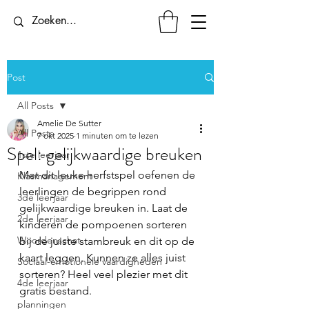
Post
All Posts
Amelie De Sutter
All Posts
7 okt 2025
1 minuten om te lezen
Spel: gelijkwaardige breuken
1ste leerjaar
Met dit leuke herfstspel oefenen de 
Klasmanagement
leerlingen de begrippen rond 
3de leerjaar
gelijkwaardige breuken in. Laat de 
2de leerjaar
kinderen de pompoenen sorteren 
Woordenschat
bij de juiste stambreuk en dit op de 
kaart leggen. Kunnen ze alles juist 
Sociaal-emotionele vaardigheden
sorteren? Heel veel plezier met dit 
4de leerjaar
gratis bestand. 
planningen