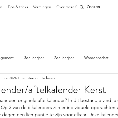
en
Tips & tricks
Vormingen
Over mezelf
Contact
agement
3de leerjaar
2de leerjaar
Woordenschat
0 nov 2024
1 minuten om te lezen
4de leerjaar
planningen
5de leerjaar
6de leerjaar
ender/aftelkalender Kerst
Klasthema's en kalenders
aar een originele aftelkalender? In dit bestandje vind je
. Op 3 van de 6 kalenders zijn er individuele opdrachten
 dagen een lichtpuntje te zijn voor elkaar. Deze kalender