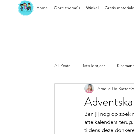
Home
Onze thema's
Winkel
Gratis material
All Posts
1ste leerjaar
Klasman
Amelie De Sutter
3
Sociaal-emotionele vaardigheden
Adventskal
Kleuter
Klasorganisatie
Ben jij nog op zoek n
aftelkalenders terug
tijdens deze donkere