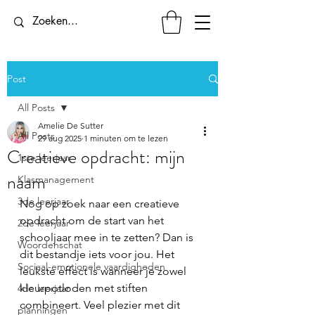
Post
All Posts
Amelie De Sutter
All Posts
29 aug 2025
1 minuten om te lezen
Creatieve opdracht: mijn
1ste leerjaar
naam
Klasmanagement
3de leerjaar
Nog op zoek naar een creatieve 
opdracht om de start van het 
2de leerjaar
schooljaar mee in te zetten? Dan is 
Woordenschat
dit bestandje iets voor jou. Het 
Sociaal-emotionele vaardigheden
leukste effect is wanneer je zowel 
kleurpotloden met stiften 
4de leerjaar
combineert. Veel plezier met dit 
planningen