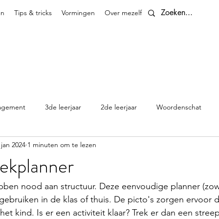
en
Tips & tricks
Vormingen
Over mezelf
Contact
agement
3de leerjaar
2de leerjaar
Woordenschat
 jan 2024
1 minuten om te lezen
4de leerjaar
planningen
5de leerjaar
6de leerjaar
ekplanner
Klasthema's en kalenders
ben nood aan structuur. Deze eenvoudige planner (zowe
ebruiken in de klas of thuis. De picto's zorgen ervoor da
 het kind. Is er een activiteit klaar? Trek er dan een stree