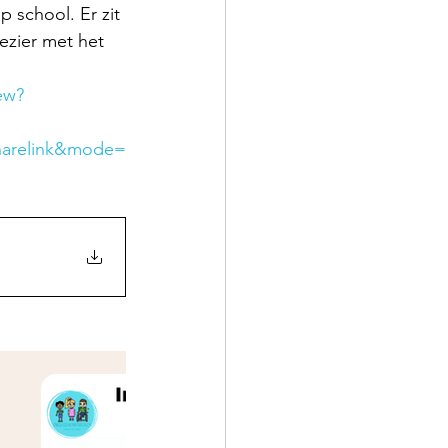
 school. Er zit 
ezier met het 
ew?
harelink&mode=