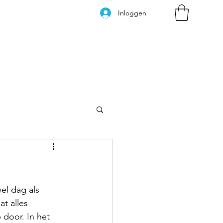
Inloggen
Kleurplaten
l dag als 
t alles 
p door. In het 