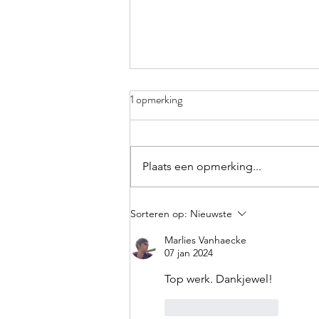
1 opmerking
Plaats een opmerking...
Spel: zoektocht in de klas
Sorteren op:
Nieuwste
Marlies Vanhaecke
07 jan 2024
Top werk. Dankjewel! 
Like
Reageren