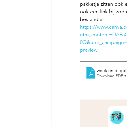
pakketje zitten ook 
ook een link bij zod
bestandje. 
https://www.canva
utm_content=DAF5
0Q&utm_campaign=d
preview
week en dagpla
Download PDF •