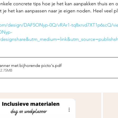
enkele concrete tips hoe je het kan aanpakken thuis en op
at je het kan aanpassen naar je eigen noden. Heel veel pl
.com/design/DAF5ONyp-0Q/vRAr1-tq8xrvd7XT1p6scQ/vi
ONyp-
esignshare&utm_medium=link&utm_source=publishs
nner met bijhorende picto's
.pdf
 2.75MB