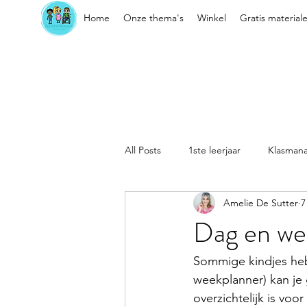
Home
Onze thema's
Winkel
Gratis material
All Posts
1ste leerjaar
Klasman
Amelie De Sutter
7
Sociaal-emotionele vaardigheden
Dag en we
Kleuter
Klasorganisatie
Sommige kindjes heb
weekplanner) kan je g
overzichtelijk is voor