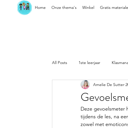
Home
Onze thema's
Winkel
Gratis material
All Posts
1ste leerjaar
Klasman
Amelie De Sutter
2
Sociaal-emotionele vaardigheden
Gevoelsm
Kleuter
Klasorganisatie
Deze gevoelsmeter hel
tijdens de les, na 
zowel met emoticons