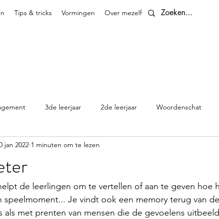
en
Tips & tricks
Vormingen
Over mezelf
Contact
agement
3de leerjaar
2de leerjaar
Woordenschat
0 jan 2022
1 minuten om te lezen
4de leerjaar
planningen
5de leerjaar
6de leerjaar
eter
Klasthema's en kalenders
pt de leerlingen om te vertellen of aan te geven hoe hij/
een speelmoment... Je vindt ook een memory terug van d
 als met prenten van mensen die de gevoelens uitbeeld