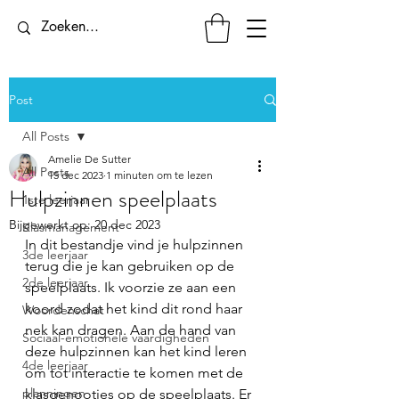
Post
All Posts
Amelie De Sutter
All Posts
15 dec 2023
1 minuten om te lezen
Hulpzinnen speelplaats
1ste leerjaar
Bijgewerkt op:
20 dec 2023
Klasmanagement
In dit bestandje vind je hulpzinnen 
3de leerjaar
terug die je kan gebruiken op de 
2de leerjaar
speelplaats. Ik voorzie ze aan een 
koord zodat het kind dit rond haar 
Woordenschat
nek kan dragen. Aan de hand van 
Sociaal-emotionele vaardigheden
deze hulpzinnen kan het kind leren 
4de leerjaar
om tot interactie te komen met de 
planningen
klasgenootjes op de speelplaats. Er 