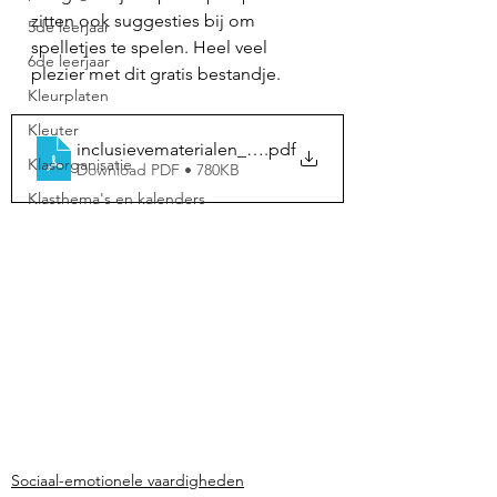
zitten ook suggesties bij om 
5de leerjaar
spelletjes te spelen. Heel veel 
6de leerjaar
plezier met dit gratis bestandje. 
Kleurplaten
Kleuter
inclusievematerialen_hulpzinnen_speelplaats
.pdf
Klasorganisatie
Download PDF • 780KB
Klasthema's en kalenders
Sociaal-emotionele vaardigheden