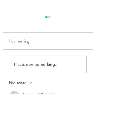
1 opmerking
Wat zit er in mijn
Maandkalenders 20
Plaats een opmerking...
boekentas?
2027
Nieuwste
Annemiek Westerlinck
03 sep 2024
Beste
Ik kan de link van canva niet openen. Er 
komt telkens op dat het niet meer te 
bezichtigen is via deze link. Is er 