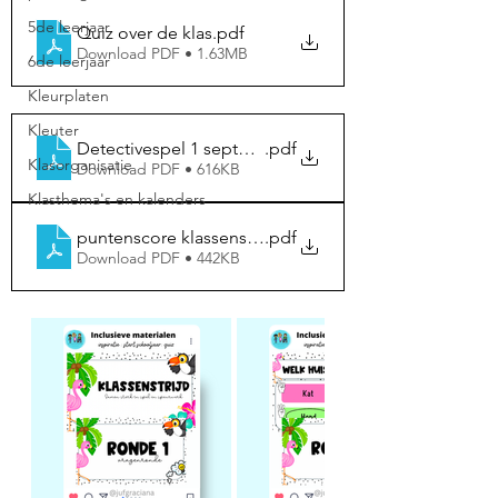
5de leerjaar
Quiz over de klas
.pdf
Download PDF • 1.63MB
6de leerjaar
Kleurplaten
Kleuter
Detectivespel 1 september
.pdf
Klasorganisatie
Download PDF • 616KB
Klasthema's en kalenders
puntenscore klassenstrijd
.pdf
Download PDF • 442KB