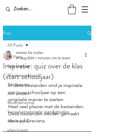
Post
All Posts
Amelie De Sutter
All Posts
31 aug 2025
1 minuten om te lezen
Inspiratie: quiz over de klas
1ste leerjaar
(start schooljaar)
Klasmanagement
3de leerjaar
In deze bestanden vind je inspiratie 
om jouw schooljaar op een 
2de leerjaar
originele manier te starten. 
Woordenschat
Heel veel plezier met de bestanden. 
Sociaal-emotionele vaardigheden
Deze bestanden werden gemaakt 
door juf Graciana.
4de leerjaar
planningen