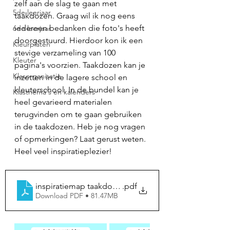
zelf aan de slag te gaan met 
5de leerjaar
taakdozen. Graag wil ik nog eens 
iedereen bedanken die foto's heeft 
6de leerjaar
doorgestuurd. Hierdoor kon ik een 
Kleurplaten
stevige verzameling van 100 
Kleuter
pagina's voorzien. Taakdozen kan je 
Klasorganisatie
inzetten in de lagere school en 
kleuterschool. In de bundel kan je 
Klasthema's en kalenders
heel gevarieerd materialen 
terugvinden om te gaan gebruiken 
in de taakdozen. Heb je nog vragen 
of opmerkingen? Laat gerust weten. 
Heel veel inspiratieplezier! 
inspiratiemap taakdozen 2
.pdf
Download PDF • 81.47MB