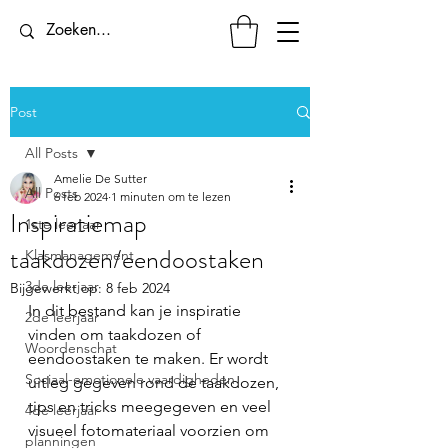
Post
All Posts
Amelie De Sutter
All Posts
6 feb 2024
1 minuten om te lezen
Inspiratiemap
1ste leerjaar
taakdozen/eendoostaken
Klasmanagement
3de leerjaar
Bijgewerkt op:
8 feb 2024
In dit bestand kan je inspiratie 
2de leerjaar
vinden om taakdozen of 
Woordenschat
eendoostaken te maken. Er wordt 
Sociaal-emotionele vaardigheden
uitleg gegeven rond de taakdozen, 
tips en tricks meegegeven en veel 
4de leerjaar
visueel fotomateriaal voorzien om 
planningen