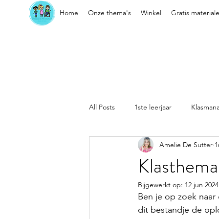
Home
Onze thema's
Winkel
Gratis material
All Posts
1ste leerjaar
Klasman
Amelie De Sutter
1
Sociaal-emotionele vaardigheden
Klasthema
Bijgewerkt op:
12 jun 2024
Kleuter
Klasorganisatie
Ben je op zoek naar 
dit bestandje de oplo