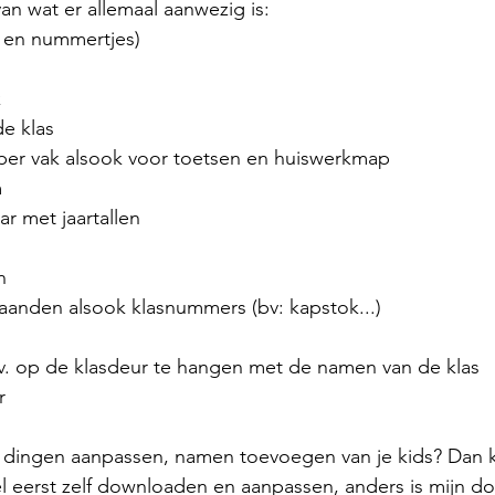
an wat er allemaal aanwezig is: 
 en nummertjes)
k
de klas
 per vak alsook voor toetsen en huiswerkmap
 
r met jaartallen 
n
 maanden alsook klasnummers (bv: kapstok...)
v. op de klasdeur te hangen met de namen van de klas
r
g dingen aanpassen, namen toevoegen van je kids? Dan ka
l eerst zelf downloaden en aanpassen, anders is mijn d