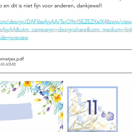
en dit is niet fijn voor anderen, dankjewel! 
com/design/DAFl6eAjyAA/TsrO9trI5EZEZXelX48zww/view
eAjyAA&utm_campaign=designshare&utm_medium=lin
ode=preview
emetjes
.pdf
 48.60MB