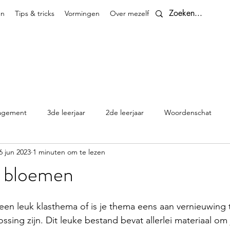
en
Tips & tricks
Vormingen
Over mezelf
Contact
agement
3de leerjaar
2de leerjaar
Woordenschat
6 jun 2023
1 minuten om te lezen
4de leerjaar
planningen
5de leerjaar
6de leerjaar
 bloemen
Klasthema's en kalenders
een leuk klasthema of is je thema eens aan vernieuwing
ssing zijn. Dit leuke bestand bevat allerlei materiaal om 