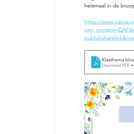
helemaal in de knoop 
https://www.canva.
utm_content=DAFl6
publishsharelink&m
Klasthema blo
Download PDF •