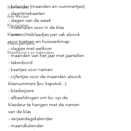
- kalender (maanden en nummertjes)
5de leerjaar
- dagritmekaarten
6de leerjaar
- dagen van de week
Kleurplaten
- materialen voor in de klas
Kleuter
- overzichtsblaadjes per vak alsook 
voor toetsen en huiswerkmap
Klasorganisatie
- vlagjes met welkom
Klasthema's en kalenders
- maanden van het jaar met jaartallen
- takenbord
- kaartjes voor namen
- cijfertjes voor de maanden alsook 
klasnummers (bv: kapstok...)
- bladwijzers
- afbeeldingen om bv. op de 
klasdeur te hangen met de namen 
van de klas
- verjaardagskalender
- maandkalender