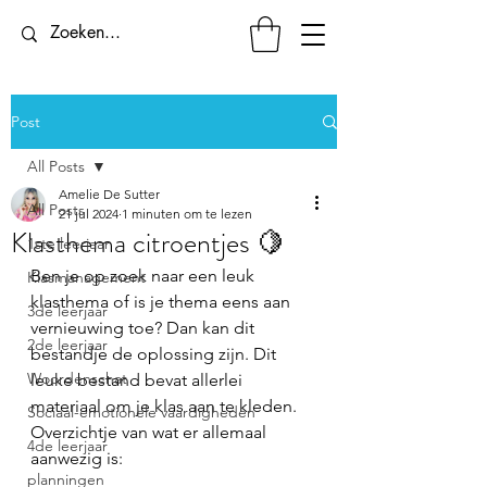
Post
All Posts
Amelie De Sutter
All Posts
21 jul 2024
1 minuten om te lezen
Klasthema citroentjes 🍋
1ste leerjaar
Ben je op zoek naar een leuk 
Klasmanagement
klasthema of is je thema eens aan 
3de leerjaar
vernieuwing toe? Dan kan dit 
2de leerjaar
bestandje de oplossing zijn. Dit 
Woordenschat
leuke bestand bevat allerlei 
materiaal om je klas aan te kleden. 
Sociaal-emotionele vaardigheden
Overzichtje van wat er allemaal 
4de leerjaar
aanwezig is:
planningen