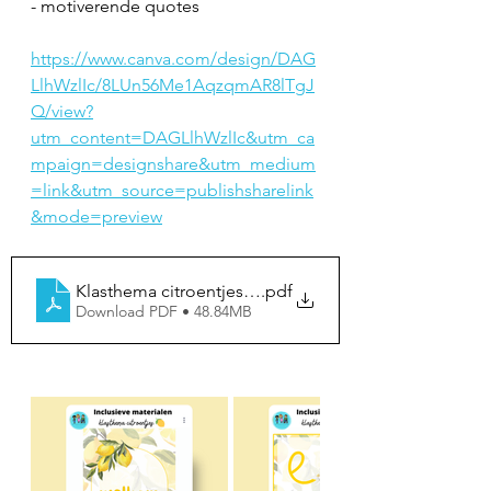
- motiverende quotes
https://www.canva.com/design/DAG
LlhWzlIc/8LUn56Me1AqzqmAR8lTgJ
Q/view?
utm_content=DAGLlhWzlIc&utm_ca
mpaign=designshare&utm_medium
=link&utm_source=publishsharelink
&mode=preview
Klasthema citroentjes 🍋
.pdf
Download PDF • 48.84MB