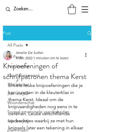
Post
All Posts
Amelie De Sutter
All Posts
5 dec 2022
1 minuten om te lezen
Knipoefeningen of
1ste leerjaar
schrijfpatronen thema Kerst
Klasmanagement
3de leerjaar
Enkele leuke knipoefeningen die je 
kan inzetten in de kleuterklas in 
2de leerjaar
thema Kerst. Ideaal om de 
Woordenschat
knipvaardigheden nog eens in te 
Sociaal-emotionele vaardigheden
oefenen. Leuke verschillende 
opdrachtjes waarbij ze met hun 
4de leerjaar
knipsels later een tekening in elkaar 
planningen