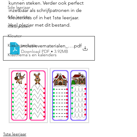
kunnen steken. Verder ook perfect 
5de leerjaar
inzetbaar als schrijfpatronen in de 
6de leerjaar
kleuterklas of in het 1ste leerjaar. 
Veel plezier met dit bestand. 
Kleurplaten
Kleuter
Klasorganisatie
inclusievematerialen_knipofschrijfopdrachten_kerst
.pdf
Download PDF • 3.92MB
Klasthema's en kalenders
1ste leerjaar