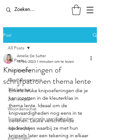
Post
All Posts
Amelie De Sutter
All Posts
15 feb 2023
1 minuten om te lezen
Knipoefeningen of
1ste leerjaar
schrijfpatronen thema lente
Klasmanagement
3de leerjaar
Enkele leuke knipoefeningen die je 
kan inzetten in de kleuterklas in 
2de leerjaar
thema lente. Ideaal om de 
Woordenschat
knipvaardigheden nog eens in te 
Sociaal-emotionele vaardigheden
oefenen. Leuke verschillende 
opdrachtjes waarbij ze met hun 
4de leerjaar
knipsels later een tekening in elkaar 
planningen