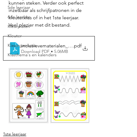
kunnen steken. Verder ook perfect 
5de leerjaar
inzetbaar als schrijfpatronen in de 
6de leerjaar
kleuterklas of in het 1ste leerjaar. 
Veel plezier met dit bestand. 
Kleurplaten
Kleuter
Klasorganisatie
inclusievematerialen_knipofschrijfopdrachten_thema
.pdf
Download PDF • 5.06MB
Klasthema's en kalenders
1ste leerjaar