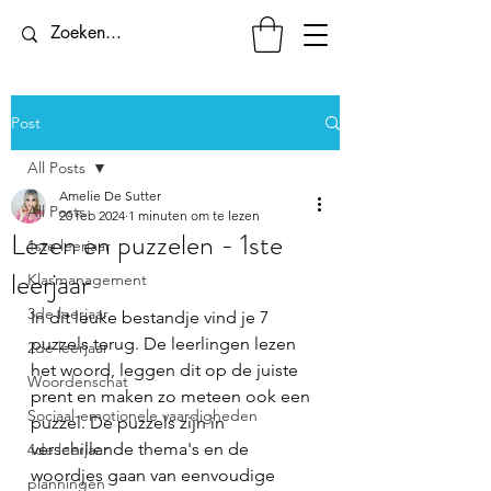
Post
All Posts
Amelie De Sutter
All Posts
20 feb 2024
1 minuten om te lezen
Lezen en puzzelen - 1ste
1ste leerjaar
leerjaar
Klasmanagement
3de leerjaar
In dit leuke bestandje vind je 7 
puzzels terug. De leerlingen lezen 
2de leerjaar
het woord, leggen dit op de juiste 
Woordenschat
prent en maken zo meteen ook een 
Sociaal-emotionele vaardigheden
puzzel. De puzzels zijn in 
verschillende thema's en de 
4de leerjaar
woordjes gaan van eenvoudige 
planningen