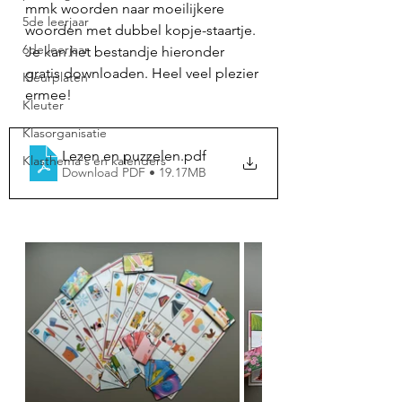
mmk woorden naar moeilijkere 
5de leerjaar
woorden met dubbel kopje-staartje. 
6de leerjaar
Je kan het bestandje hieronder 
gratis downloaden. Heel veel plezier 
Kleurplaten
ermee! 
Kleuter
Klasorganisatie
Lezen en puzzelen
.pdf
Klasthema's en kalenders
Download PDF • 19.17MB