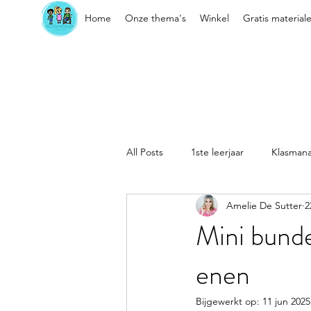
Home
Onze thema's
Winkel
Gratis material
All Posts
1ste leerjaar
Klasman
Amelie De Sutter
2
Sociaal-emotionele vaardigheden
Mini bunde
enen
Kleuter
Klasorganisatie
Bijgewerkt op:
11 jun 2025