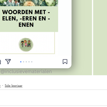
r
5de leerjaar