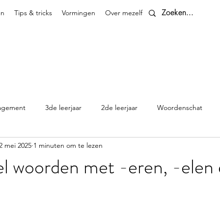
en
Tips & tricks
Vormingen
Over mezelf
Contact
agement
3de leerjaar
2de leerjaar
Woordenschat
2 mei 2025
1 minuten om te lezen
4de leerjaar
planningen
5de leerjaar
6de leerjaar
l woorden met -eren, -elen 
Klasthema's en kalenders