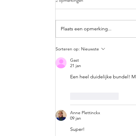
2 opmerkingen
Plaats een opmerking...
Spel: voltooid deelwoord: -t, -d
Sorteren op:
Nieuwste
of -en?
Gast
21 jan
Een heel duidelijke bundel! Me
Like
Reageren
Anne Plettinckx
09 jan
Super!