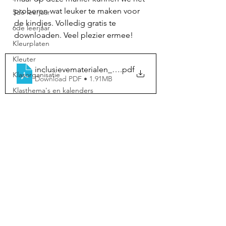
proberen wat leuker te maken voor 
5de leerjaar
de kindjes. Volledig gratis te 
6de leerjaar
downloaden. Veel plezier ermee!
Kleurplaten
Kleuter
inclusievematerialen_bundelquarantaine3dagen1ST
.pdf
Klasorganisatie
Download PDF • 1.91MB
Klasthema's en kalenders