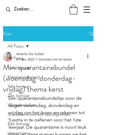
Post
All Posts
Amelie De Sutter
All Posts
21 dec 2021
1 minuten om te lezen
Mini quarantainebundel
1ste leerjaar
(woensdag-donderdag-
Klasmanagement
vrijdag) thema kerst
3de leerjaar
2de leerjaar
Een quarantainebundeltje voor de 
Woordenschat
dagen woensdag, donderdag en 
vrijdag om het lezen en rekenen tot 
Sociaal-emotionele vaardigheden
5 extra in te oefenen voor het 1ste 
4de leerjaar
leerjaar. De quarantaine is nooit leuk 
planningen
maar op deze manier kunnen we het 