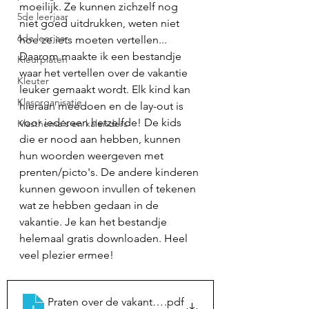
moeilijk. Ze kunnen zichzelf nog 
5de leerjaar
niet goed uitdrukken, weten niet 
6de leerjaar
hoe ze iets moeten vertellen... 
Daarom maakte ik een bestandje 
Kleurplaten
waar het vertellen over de vakantie 
Kleuter
leuker gemaakt wordt. Elk kind kan 
Klasorganisatie
hieraan meedoen en de lay-out is 
voor iedereen hetzelfde! De kids 
Klasthema's en kalenders
die er nood aan hebben, kunnen 
hun woorden weergeven met 
prenten/picto's. De andere kinderen 
kunnen gewoon invullen of tekenen 
wat ze hebben gedaan in de 
vakantie. Je kan het bestandje 
helemaal gratis downloaden. Heel 
veel plezier ermee! 
Praten over de vakantie thema kerst
.pdf