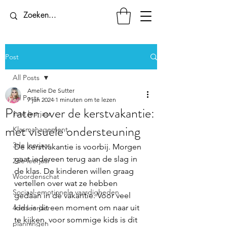
Post
All Posts
Amelie De Sutter
All Posts
7 jan 2024
1 minuten om te lezen
Praten over de kerstvakantie:
1ste leerjaar
met visuele ondersteuning
Klasmanagement
3de leerjaar
De kerstvakantie is voorbij. Morgen 
gaat iedereen terug aan de slag in 
2de leerjaar
de klas. De kinderen willen graag 
Woordenschat
vertellen over wat ze hebben 
Sociaal-emotionele vaardigheden
gedaan in de vakantie. Voor veel 
kids is dit een moment om naar uit 
4de leerjaar
te kijken, voor sommige kids is dit 
planningen