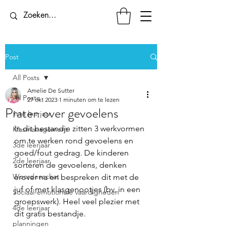
Post
All Posts
Amelie De Sutter
All Posts
27 okt 2023
1 minuten om te lezen
Praten over gevoelens
1ste leerjaar
In dit bestandje zitten 3 werkvormen 
Klasmanagement
om te werken rond gevoelens en 
3de leerjaar
goed/fout gedrag. De kinderen 
2de leerjaar
sorteren de gevoelens, denken 
Woordenschat
erover na en bespreken dit met de 
juf of met klasgenootjes (bv. in een 
Sociaal-emotionele vaardigheden
groepswerk). Heel veel plezier met 
4de leerjaar
dit gratis bestandje. 
planningen