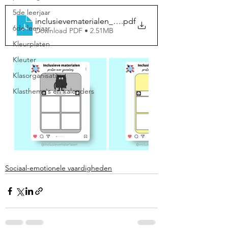
5de leerjaar
inclusievematerialen_bundel_pratenovergevoelens2
.pdf
6de leerjaar
Download PDF • 2.51MB
Kleurplaten
Kleuter
Klasorganisatie
Klasthema's en kalenders
Sociaal-emotionele vaardigheden