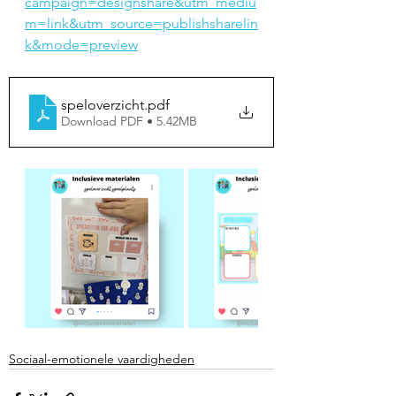
campaign=designshare&utm_mediu
m=link&utm_source=publishsharelin
k&mode=preview
speloverzicht
.pdf
Download PDF • 5.42MB
Sociaal-emotionele vaardigheden