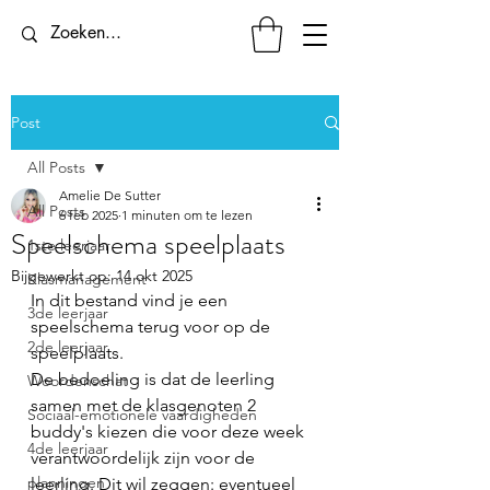
Post
All Posts
Amelie De Sutter
All Posts
6 feb 2025
1 minuten om te lezen
Speelschema speelplaats
1ste leerjaar
Bijgewerkt op:
14 okt 2025
Klasmanagement
In dit bestand vind je een 
3de leerjaar
speelschema terug voor op de 
2de leerjaar
speelplaats. 
De bedoeling is dat de leerling 
Woordenschat
samen met de klasgenoten 2 
Sociaal-emotionele vaardigheden
buddy's kiezen die voor deze week 
4de leerjaar
verantwoordelijk zijn voor de 
planningen
leerling. Dit wil zeggen: eventueel 