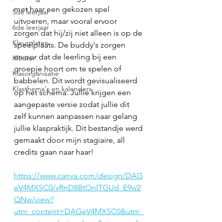
met haar een gekozen spel 
5de leerjaar
uitvoeren, maar vooral ervoor 
6de leerjaar
zorgen dat hij/zij niet alleen is op de 
Kleurplaten
speelplaats. De buddy's zorgen 
ervoor dat de leerling bij een 
Kleuter
groepje hoort om te spelen of 
Klasorganisatie
babbelen. Dit wordt gevisualiseerd 
Klasthema's en kalenders
op het schema. Jullie krijgen een 
aangepaste versie zodat jullie dit 
zelf kunnen aanpassen naar gelang 
jullie klaspraktijk. Dit bestandje werd 
gemaakt door mijn stagiaire, all 
credits gaan naar haar! 
https://www.canva.com/design/DAG
eV4MXSC0/yRnD8BtOnlTGUd_E9w2
QNw/view?
utm_content=DAGeV4MXSC0&utm_