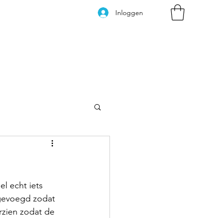
Inloggen
Kleurplaten
el echt iets 
egevoegd zodat 
rzien zodat de 