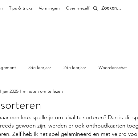
en
Tips & tricks
Vormingen
Over mezelf
Contact
agement
3de leerjaar
2de leerjaar
Woordenschat
1 jan 2025
1 minuten om te lezen
4de leerjaar
planningen
5de leerjaar
6de leerjaar
 sorteren
Klasthema's en kalenders
aar een leuk spelletje om afval te sorteren? Dan is dit sp
lie reeds gewoon zijn, werden er ook onthoudkaarten to
peren. Zelf heb ik het spel gelamineerd en met velcro voo