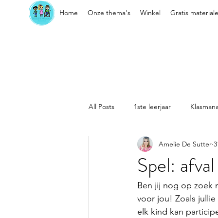
Home
Onze thema's
Winkel
Gratis material
All Posts
1ste leerjaar
Klasman
Amelie De Sutter
3
Sociaal-emotionele vaardigheden
Spel: afval
Kleuter
Klasorganisatie
Ben jij nog op zoek n
voor jou! Zoals jul
elk kind kan partici