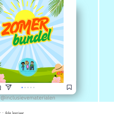
r
4de leerjaar