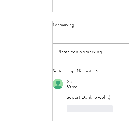
1 opmerking
Plaats een opmerking...
Spel: voltooid deelwoord: -t, -d
Sorteren op:
Nieuwste
of -en?
Gast
30 mei
Super! Dank je wel! :)
Like
Reageren