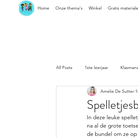
Home
Onze thema's
Winkel
Gratis material
All Posts
1ste leerjaar
Klasman
Amelie De Sutter
1
Sociaal-emotionele vaardigheden
Spelletjes
Kleuter
Klasorganisatie
In deze leuke spelle
na al de grote toetse
de bundel om ze op 