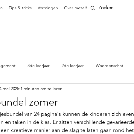
en
Tips & tricks
Vormingen
Over mezelf
Contact
agement
3de leerjaar
2de leerjaar
Woordenschat
4 mei 2025
1 minuten om te lezen
4de leerjaar
planningen
5de leerjaar
6de leerjaar
bundel zomer
Klasthema's en kalenders
tjesbundel van 24 pagina's kunnen de kinderen zich eve
n en taken in de klas. Er zitten verschillende gevarieerd
een creatieve manier aan de slag te laten gaan rond he