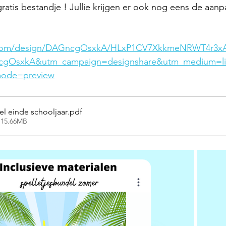
gratis bestandje ! Jullie krijgen er ook nog eens de aanp
.com/design/DAGncgOsxkA/HLxP1CV7XkkmeNRWT4r3xA
cgOsxkA&utm_campaign=designshare&utm_medium=li
mode=preview
el einde schooljaar
.pdf
 15.66MB