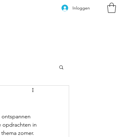
Inloggen
Kleurplaten
n ontspannen 
e opdrachten in 
t thema zomer. 