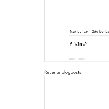
1ste leerjaar
2de leerjaa
Recente blogposts