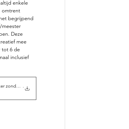
altijd enkele 
 omtrent 
het begrijpend 
f/meester 
doen. Deze 
creatief mee 
 tot 6 de 
aal inclusief 
r zonder gruffal
.