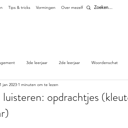
en
Tips & tricks
Vormingen
Over mezelf
Contact
agement
3de leerjaar
2de leerjaar
Woordenschat
1 jan 2023
1 minuten om te lezen
4de leerjaar
planningen
5de leerjaar
6de leerjaar
 luisteren: opdrachtjes (kleut
ar)
Klasthema's en kalenders