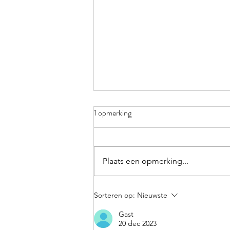
1 opmerking
Plaats een opmerking...
Spel: voltooid deelwoord: -t, -d
Sorteren op:
Nieuwste
of -en?
Gast
20 dec 2023