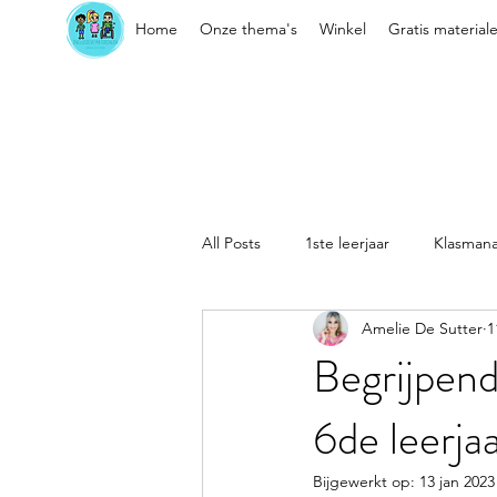
Home
Onze thema's
Winkel
Gratis material
All Posts
1ste leerjaar
Klasman
Amelie De Sutter
1
Sociaal-emotionele vaardigheden
Begrijpend
6de leerja
Kleuter
Klasorganisatie
Bijgewerkt op:
13 jan 2023